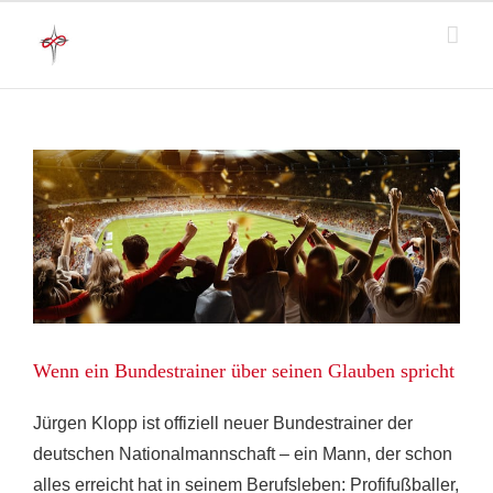
Zum
Inhalt
springen
Wenn ein Bundestrainer über seinen Glauben spricht
Jürgen Klopp ist offiziell neuer Bundestrainer der
deutschen Nationalmannschaft – ein Mann, der schon
alles erreicht hat in seinem Berufsleben: Profifußballer,