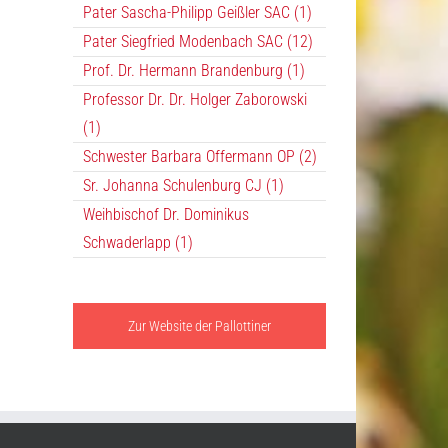
Pater Sascha-Philipp Geißler SAC (1)
Pater Siegfried Modenbach SAC (12)
Prof. Dr. Hermann Brandenburg (1)
Professor Dr. Dr. Holger Zaborowski
(1)
Schwester Barbara Offermann OP (2)
Sr. Johanna Schulenburg CJ (1)
Weihbischof Dr. Dominikus
Schwaderlapp (1)
Zur Website der Pallottiner