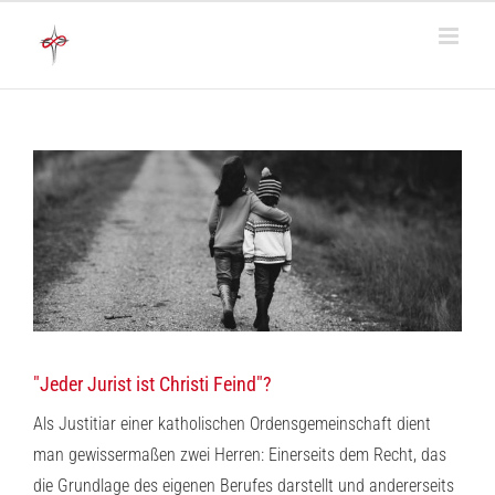
Zum
Inhalt
springen
"Jeder Jurist ist Christi Feind"?
Als Justitiar einer katholischen Ordensgemeinschaft dient
man gewissermaßen zwei Herren: Einerseits dem Recht, das
die Grundlage des eigenen Berufes darstellt und andererseits